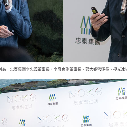
為：忠泰集團李忠義董事長、李彥良副董事長、郭大睿營運長、極光冰場楊健