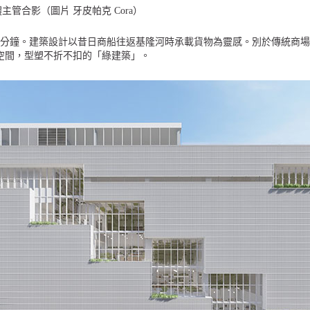
管合影（圖片 牙皮帕克 Cora）
3分鐘。建築設計以昔日商船往返基隆河時承載貨物為靈感。別於傳統商
空間，型塑不折不扣的「綠建築」。