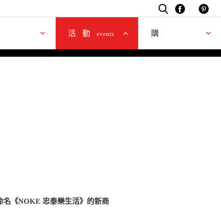
駐所
購買
活動
購
活
events
名《NOKE 忠泰樂生活》的新商