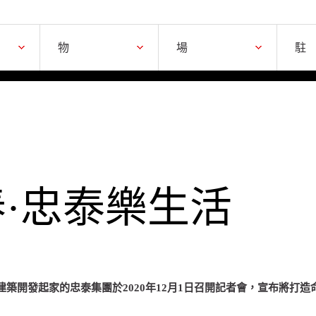
物品
場域
物
場
駐
初春·忠泰樂生活
築開發起家的忠泰集團於2020年12月1日召開記者會，宣布將打造命