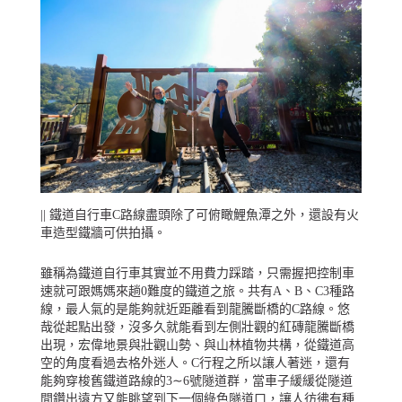
|| 鐵道自行車C路線盡頭除了可俯瞰鯉魚潭之外，還設有火
車造型鐵牆可供拍攝。
雖稱為鐵道自行車其實並不用費力踩踏，只需握把控制車
速就可跟媽媽來趟0難度的鐵道之旅。共有A、B、C3種路
線，最人氣的是能夠就近距離看到龍騰斷橋的C路線。悠
哉從起點出發，沒多久就能看到左側壯觀的紅磚龍騰斷橋
出現，宏偉地景與壯觀山勢、與山林植物共構，從鐵道高
空的角度看過去格外迷人。C行程之所以讓人著迷，還有
能夠穿梭舊鐵道路線的3∼6號隧道群，當車子緩緩從隧道
間鑽出遠方又能眺望到下一個綠色隧道口，讓人彷彿有種