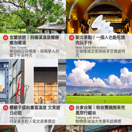
宜蘭旅遊｜到礁溪溫泉鄉療
新北景點｜一個人也能吃燒
癒泡暖湯
肉玩手作
Yilan Travel
New Taipei Attractions
美拍純白貨櫃屋、與喵星人共
在裕隆城恣意探險享受獨處時
度下午茶時光
光
體驗手感和書寫溫度 文青遊
台東自駕｜秋收豐饒開車兜
日必逛
風穿行縱谷
tokyo stationery
Taitung self drive
四家東京超人氣文具專賣店
馳騁綠油油大地畫布超療癒