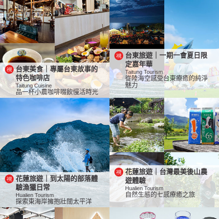
台東旅遊｜一期一會夏日限
定嘉年華
台東美食｜專屬台東故事的
Taitung Tourism
特色咖啡店
從陸海空感受台東療癒的純淨
魅力
Taitung Cuisine
品一杯小農咖啡啜飲慢活時光
花蓮旅遊｜台灣最美後山農
花蓮旅遊｜到太陽的部落體
遊體驗
驗漁獵日常
Hualien Tourism
自然生態的七感療癒之旅
Hualien Tourism
探索東海岸擁抱壯闊太平洋