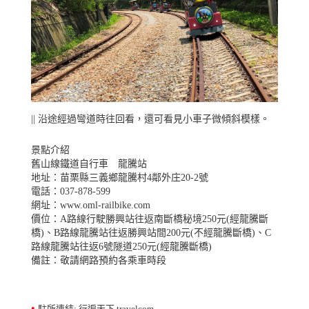
|| 沿途經過彎道時往回看，還可看見小車子微傾斜模樣。
景點介紹
舊山線鐵道自行車 龍騰站
地址：苗栗縣三義鄉龍騰村4鄰外庄20-2號
電話：037-878-599
網址：
www.oml-railbike.com
價位：A路線行駛勝興站往返南斷橋秘境250元(經龍騰斷
橋)、B路線龍騰站往返勝興站間200元(不經龍騰斷橋)、C
路線龍騰站往返6號隧道250元(經龍騰斷橋)
備註：敬請網路預約各乘車時段
•
駐所連結: 行遍天下 travelcom