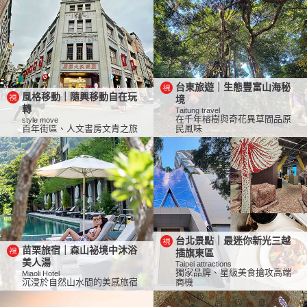
台東旅遊｜生態豐富山海秘
風格移動｜隨興移動自在玩
境
轉
Taitung travel
在千年榕樹與奇花異草間品原
style move
百年街區、人文書房文青之旅
民風味
台北景點｜最迷你新光三越
苗栗旅宿｜森山祕境中沐浴
插旗東區
美人湯
Taipei attractions
獨家品牌、星級美食搶攻高端
Miaoli Hotel
沉浸於自然山水間的美感旅宿
商機