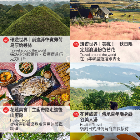
環遊世界｜前進菲律賓薄荷
環遊世界｜美瘋！ 秋日限
島原始叢林
定超浪漫粉色芒花
Travel around the world
探訪迷你眼鏡猴、看療癒系巧
Travel around the world
克力山丘
在百年韓屋邂逅銀杏雨
花蓮美食｜主廚帶路走進後
花蓮旅遊｜傳承百年隱身縱
山廚房
谷美人湯
Hualien Food
從採集到餐桌品嚐原民無菜單
Hualien Travel
料理
復刻日式風情萌寵店長接待