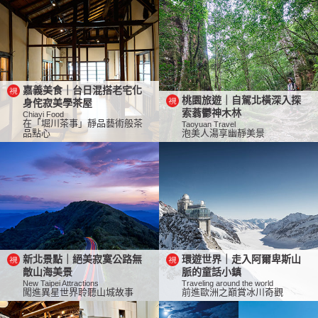
嘉義美食｜台日混搭老宅化
桃園旅遊｜自駕北橫深入探
身侘寂美學茶屋
索蓊鬱神木林
Chiayi Food
在「堀川茶事」靜品藝術般茶
Taoyuan Travel
品點心
泡美人湯享幽靜美景
新北景點｜絕美寂寞公路無
環遊世界｜走入阿爾卑斯山
敵山海美景
脈的童話小鎮
New Taipei Attractions
Traveling around the world
闖進異星世界聆聽山城故事
前進歐洲之巔賞冰川奇觀