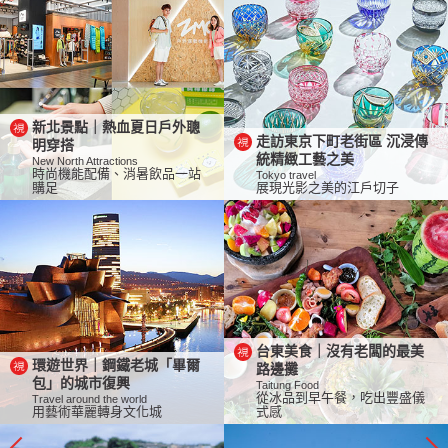
新北景點｜熱血夏日戶外聰
走訪東京下町老街區 沉浸傳
明穿搭
統精緻工藝之美
New North Attractions
時尚機能配備、消暑飲品一站
Tokyo travel
購足
展現光影之美的江戶切子
台東美食｜沒有老闆的最美
環遊世界｜鋼鐵老城「畢爾
路邊攤
包」的城市復興
Taitung Food
從冰品到早午餐，吃出豐盛儀
Travel around the world
用藝術華麗轉身文化城
式感