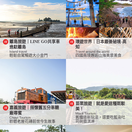
離島旅遊｜LINE GO共享車
環遊世界｜日本最後祕境-高
進駐離島
知
Island travel
Travel around the world
輕鬆自駕暢遊大小金門
四國南境邂逅山海美景美食
苗栗旅遊｜就是愛這種斑駁
嘉義旅遊｜搭懷舊五分車糖
美！
廠尋蜜
Miaoli Tourism
舊鐵道新玩法，還要吃藍染吐
Chiayi Tourism
聆聽老屋花磚前世今生故事
司與霜淇淋