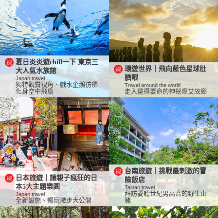
夏日炎炎遊chill一下 東京三
環遊世界｜飛向藍色星球肚
大人氣水族館
臍眼
Japan travel
獨特觀賞視角、戲水企鵝彷彿
Travel around the world
化身空中飛鳥
走入遠得要命的神祕摩艾故鄉
台南旅遊｜挑戰最刺激的冒
日本旅遊｜讓親子瘋狂的日
險飯店
本5大主題樂園
Tainan travel
拜訪愛聽世紀男高音的野生山
Japan travel
全新設施、暢玩撇步大公開
豬