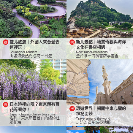
雙北旅遊｜外國人來台愛去
新北景點｜地質奇觀與海洋
這裡玩！
文化在書店相遇
Shuangbei Tourism
New Taipei Attractions
山城海景熱門必訪三日遊
全台唯一海濱書店享書香
日本追櫻向隅？東京還有百
環遊世界｜揭開中東心臟的
花等著你！
神祕面紗
Japan chasing cherry blossoms
名列「東京新百景」的繽紛杜
Travel around the world
鵑花海
走訪沙國聖城麥地那