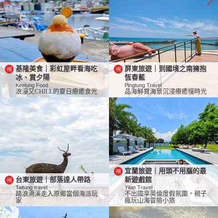
基隆美食｜彩虹屋畔看海吃
屏東旅遊｜到國境之南擁抱
冰、賞夕陽
恆春藍
Keelung Food
Pingtung Travel
浪漫又CHILL的夏日療癒食光
品海鮮賞海景沉浸療癒慢時光
宜蘭旅遊｜用頭不用腦的最
台東旅遊｜部落達人帶路
新遊戲館
Taitung travel
Yilan Travel
踏浪溯溪走入原鄉當個海派玩
不出國享英倫度假氛圍，親子
家
瘋玩山海冒險小旅