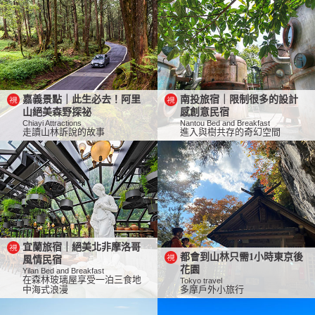
嘉義景點｜此生必去！阿里
南投旅宿｜限制很多的設計
山絕美森野探祕
感創意民宿
Chiayi Attractions
Nantou Bed and Breakfast
走讀山林訴說的故事
進入與樹共存的奇幻空間
宜蘭旅宿｜絕美北非摩洛哥
都會到山林只需1小時東京後
風情民宿
花園
Yilan Bed and Breakfast
在森林玻璃屋享受一泊三食地
Tokyo travel
中海式浪漫
多摩戶外小旅行