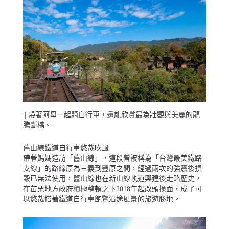
|| 帶著阿母一起騎自行車，還能欣賞最為壯觀與美麗的龍
騰斷橋。
舊山線鐵道自行車悠哉吹風
帶著媽媽造訪「舊山線」，這段曾被稱為「台灣最美鐵路
支線」的路線原為三義到豐原之間，經過兩次的強震後損
毀已無法使用，舊山線也在新山線軌道興建後走路歷史，
在苗栗地方政府積極整頓之下2018年起改頭換面，成了可
以悠哉搭著鐵道自行車飽覽沿途風景的旅遊勝地。