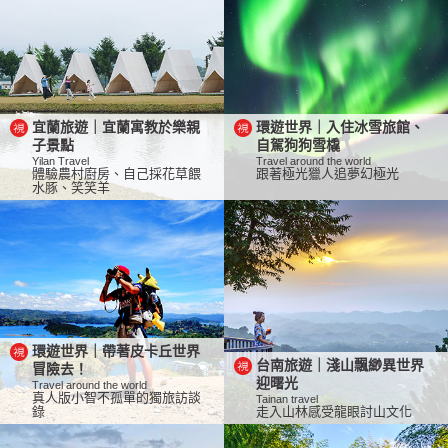
宜蘭旅遊｜宜蘭寓教於樂親
環遊世界｜入住冰雪旅館、
子景點
自駕狗狗雪橇
Yilan Travel
Travel around the world
體驗農村廚房、自己採花草餵
跟著極光獵人追夢幻極光
水豚、笑笑羊
環遊世界｜帶著皮卡丘世界
台南旅遊｜淺山飄緲異世界
冒險去！
迎曙光
Travel around the world
真人版小智不孤單的獨旅訪談
Tainan travel
錄
走入山林感受龍眼討山文化