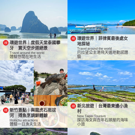
環遊世界｜菲律賓最後處女
環遊世界｜度假天堂泰國攀
地探祕
牙 賞天空步道絕景
Travel around the world
巴拉望公主港飛天遁地動感體
Travel around the world
體驗悠閒在地生活
驗
新北旅遊｜台灣最東邊小漁
新竹景點｜與龍虎石斑拔
村
河 搏魚烹調鮮體驗
New Taipei Tourism
探訪海女與百年石頭屋的海味
Hsinchu attractions
體驗一日漁夫生活
小旅