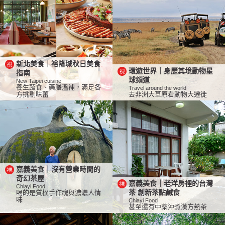
新北美食｜裕隆城秋日美食
環遊世界｜身歷其境動物星
指南
球頻道
New Taipei cuisine
養生蔬食、藥膳溫補，滿足各
Travel around the world
方挑剔味蕾
去非洲大草原看動物大遷徙
嘉義美食｜沒有營業時間的
奇幻茶屋
嘉義美食｜老洋房裡的台灣
Chiayi Food
喝的是質樸手作魂與濃濃人情
茶 創新茶點鹹食
味
Chiayi Food
甚至還有中藥沖煮漢方熱茶