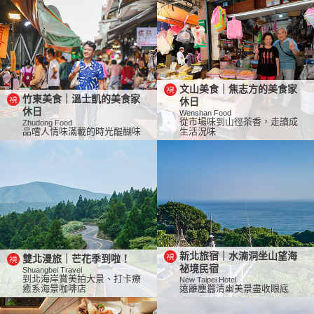
文山美食｜焦志方的美食家
竹東美食｜溫士凱的美食家
休日
休日
Wenshan Food
從市場味到山徑茶香，走讀成
Zhudong Food
品嚐人情味滿載的時光醍醐味
生活況味
新北旅宿｜水湳洞坐山望海
雙北漫旅｜芒花季到啦！
祕境民宿
Shuangbei Travel
到北海岸賞美拍大景、打卡療
New Taipei Hotel
癒系海景咖啡店
遠離塵囂清幽美景盡收眼底