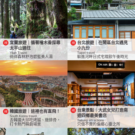
宜蘭旅遊｜循著檜木香探尋
台北旅遊｜在鬧區台北遇見
太平山過往
小九份
Yilan Travel
Taipei travel
徜徉森林舒泡碧藍美人湯
躲進河畔日式宅啜飲午後時光
台東景點｜大武女兒打造南
韓國旅遊｜這裡也有直飛！
迴四鄉最美書店
South Korea travel
去韓國大邱吃烤腸、燉排骨，
Taitung attractions
打卡熱門韓劇場景
只借不賣的偏鄉心靈之所