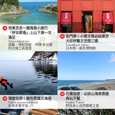
到東京走一趟海島小旅行
「伊豆群島」上山下海一次
免門票！小資文青必訪東京
滿足
大好評藝文空間三選
Tokyo island tour
渡輪、噴射快艇、飛機 多元便
Traveling in Tokyo
利交通工具直達
日本唯一廣告博物館
花蓮旅遊｜必訪山海美景經
環遊世界｜銀色雪國北海道
典玩不膩
Travel around the world
Hualien Travel
玩樂多重宇宙
野放身心自然療癒之旅