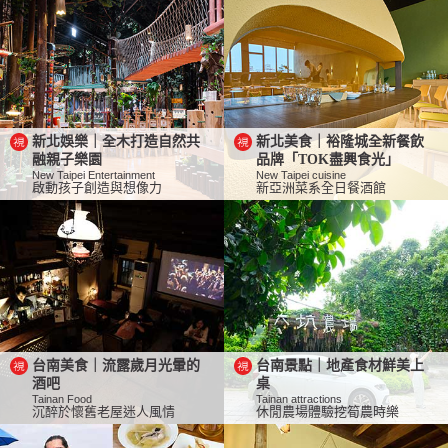
新北娛樂｜全木打造自然共
新北美食｜裕隆城全新餐飲
融親子樂園
品牌「TOK盡興食光」
New Taipei Entertainment
New Taipei cuisine
啟動孩子創造與想像力
新亞洲菜系全日餐酒館
台南美食｜流露歲月光暈的
台南景點｜地產食材鮮美上
酒吧
桌
Tainan Food
Tainan attractions
沉醉於懷舊老屋迷人風情
休閒農場體驗挖筍農時樂