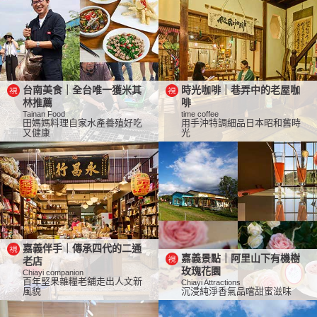
台南美食｜全台唯一獲米其
時光咖啡｜巷弄中的老屋咖
林推薦
啡
Tainan Food
time coffee
田媽媽料理自家水產養殖好吃
用手沖特調細品日本昭和舊時
又健康
光
嘉義伴手｜傳承四代的二通
嘉義景點｜阿里山下有機樹
老店
玫瑰花園
Chiayi companion
百年堅果雜糧老舖走出人文新
Chiayi Attractions
風貌
沉浸純淨香氣品嚐甜蜜滋味