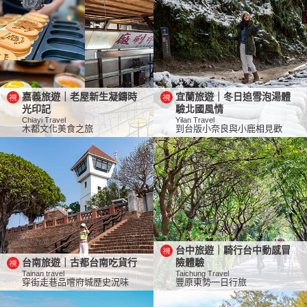
嘉義旅遊｜老屋新生凝鑄時
宜蘭旅遊｜冬日追雪泡湯體
光印記
驗北國風情
Chiayi Travel
Yilan Travel
木都文化美食之旅
到台版小奈良與小鹿相見歡
台中旅遊｜騎行台中動感冒
台南旅遊｜古都台南吃貨行
險體驗
Tainan travel
Taichung Travel
穿街走巷品嚐府城歷史況味
豐原東勢一日行旅