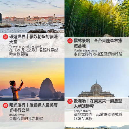
環遊世界｜貓奴朝聖的貓咪
雲林景點｜全台首座森林療
天堂
癒基地
Travel around the world
在《冰與火之歌》君臨城穿越
Yunlin attractions
時空遇見喵
走進世界竹地標五感紓壓體驗
歐嗨喲！在東京來一趟晨型
曙光旅行｜旅遊達人最美曙
人朝活遊程
光排行公開
Tokyo travel
築地本願寺 品嚐殊聖儀式感
dawn travel
直擊心靈的光之朝聖
18道品早飯