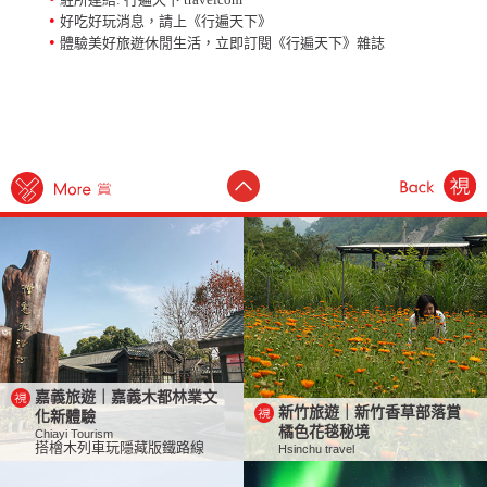
•
好吃好玩消息，請上《行遍天下》
•
體驗美好旅遊休閒生活，立即訂閱《行遍天下》雜誌
嘉義旅遊｜嘉義木都林業文
新竹旅遊｜新竹香草部落賞
化新體驗
橘色花毯秘境
Chiayi Tourism
搭檜木列車玩隱藏版鐵路線
Hsinchu travel