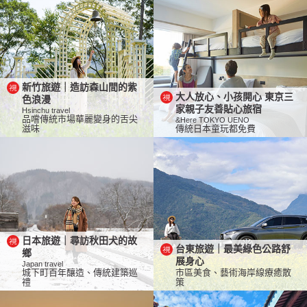
新竹旅遊｜造訪森山間的紫
大人放心、小孩開心 東京三
色浪漫
家親子友善貼心旅宿
Hsinchu travel
品嚐傳統市場華麗變身的舌尖
&Here TOKYO UENO
滋味
傳統日本童玩都免費
日本旅遊｜尋訪秋田犬的故
台東旅遊｜最美綠色公路舒
鄉
展身心
Japan travel
城下町百年釀造、傳統建築巡
市區美食、藝術海岸線療癒散
禮
策