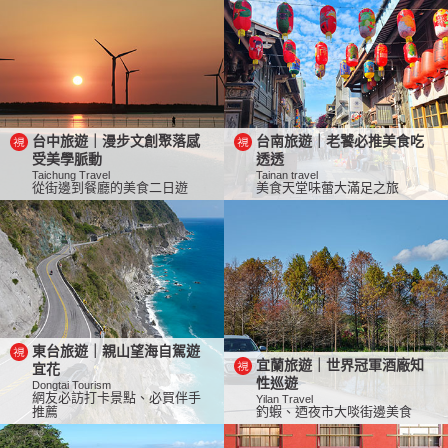
台中旅遊｜漫步文創聚落感
台南旅遊｜老饕必推美食吃
受美學脈動
透透
Taichung Travel
Tainan travel
從街邊到餐廳的美食二日遊
美食天堂味蕾大滿足之旅
東台旅遊｜親山望海自駕遊
宜蘭旅遊｜世界冠軍酒廠知
宜花
性巡遊
Dongtai Tourism
網友必訪打卡景點、必買伴手
Yilan Travel
推薦
釣蝦、迺夜市大啖街邊美食