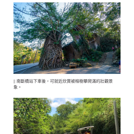
|| 南斷橋站下車後，可就近欣賞被榕樹攀爬滿的壯觀景
象。