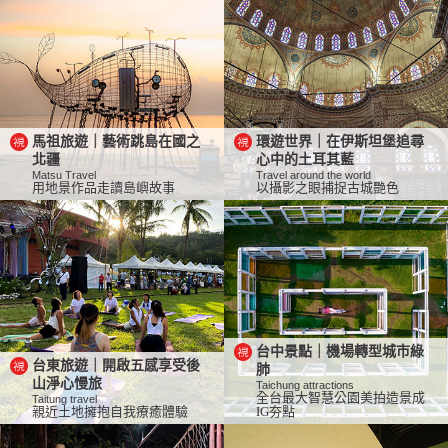
馬祖旅遊｜藝術跳島在國之
環遊世界｜在伊斯坦堡追尋
北疆
心中的土耳其藍
Matsu Travel
Travel around the world
用地景作品走讀島嶼故事
以攝影之眼捕捉古城艷色
台中景點｜機場轉型城市綠
台東旅遊｜開啟五感享受後
肺
山淨心慢旅
Taichung attractions
全台最大智慧公園美拍造景成
Taitung travel
親近土地擁抱自我療癒體驗
IG夯點