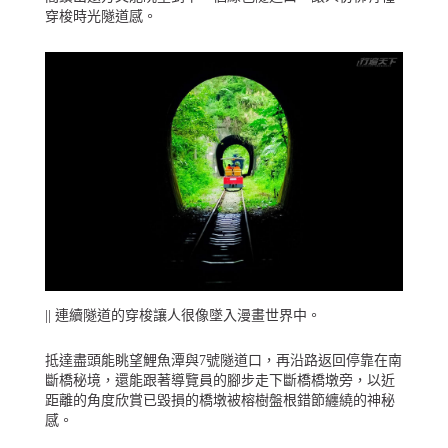
穿梭時光隧道感。
|| 連續隧道的穿梭讓人很像墜入漫畫世界中。
抵達盡頭能眺望鯉魚潭與7號隧道口，再沿路返回停靠在南
斷橋秘境，還能跟著導覽員的腳步走下斷橋橋墩旁，以近
距離的角度欣賞已毀損的橋墩被榕樹盤根錯節纏繞的神秘
感。