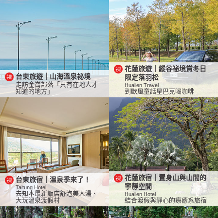
花蓮旅遊｜縱谷祕境賞冬日
台東旅遊｜山海溫泉祕境
限定落羽松
走訪金崙部落「只有在地人才
Hualien Travel
知道的地方」
到歐風童話星巴克喝咖啡
花蓮旅宿｜置身山與山間的
台東旅宿｜溫泉季來了！
寧靜空間
Taitung Hotel
去知本最新飯店舒泡美人湯、
Hualien Hotel
大玩溫泉渡假村
結合渡假與靜心的療癒系旅宿