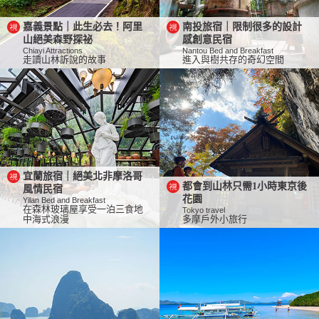
嘉義景點｜此生必去！阿里
南投旅宿｜限制很多的設計
山絕美森野探祕
感創意民宿
Chiayi Attractions
Nantou Bed and Breakfast
走讀山林訴說的故事
進入與樹共存的奇幻空間
宜蘭旅宿｜絕美北非摩洛哥
都會到山林只需1小時東京後
風情民宿
花園
Yilan Bed and Breakfast
在森林玻璃屋享受一泊三食地
Tokyo travel
中海式浪漫
多摩戶外小旅行