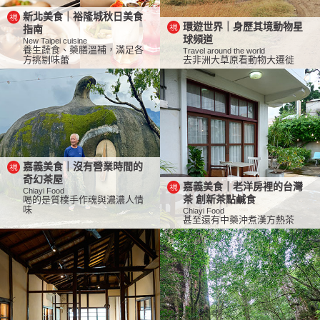
新北美食｜裕隆城秋日美食
環遊世界｜身歷其境動物星
指南
球頻道
New Taipei cuisine
養生蔬食、藥膳溫補，滿足各
Travel around the world
方挑剔味蕾
去非洲大草原看動物大遷徙
嘉義美食｜沒有營業時間的
奇幻茶屋
嘉義美食｜老洋房裡的台灣
Chiayi Food
喝的是質樸手作魂與濃濃人情
茶 創新茶點鹹食
味
Chiayi Food
甚至還有中藥沖煮漢方熱茶