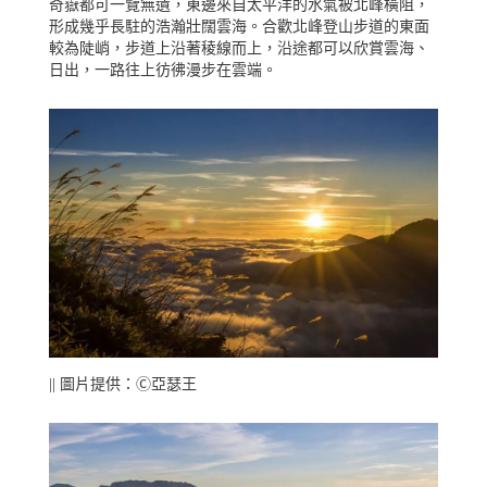
奇嶽都可一覽無遺，東邊來自太平洋的水氣被北峰橫阻，
形成幾乎長駐的浩瀚壯闊雲海。合歡北峰登山步道的東面
較為陡峭，步道上沿著稜線而上，沿途都可以欣賞雲海、
日出，一路往上彷彿漫步在雲端。
|| 圖片提供：Ⓒ亞瑟王