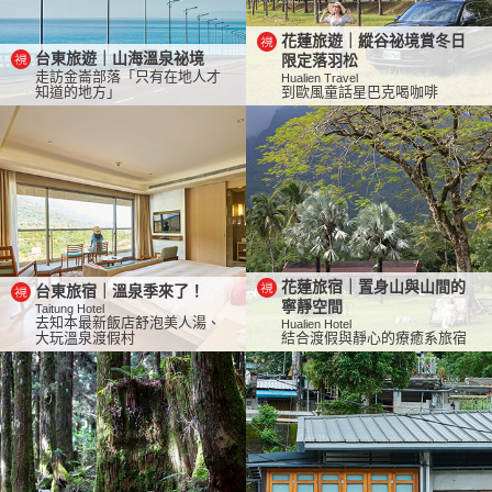
花蓮旅遊｜縱谷祕境賞冬日
台東旅遊｜山海溫泉祕境
限定落羽松
走訪金崙部落「只有在地人才
Hualien Travel
知道的地方」
到歐風童話星巴克喝咖啡
花蓮旅宿｜置身山與山間的
台東旅宿｜溫泉季來了！
寧靜空間
Taitung Hotel
去知本最新飯店舒泡美人湯、
Hualien Hotel
大玩溫泉渡假村
結合渡假與靜心的療癒系旅宿