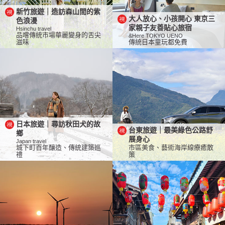
新竹旅遊｜造訪森山間的紫
大人放心、小孩開心 東京三
色浪漫
家親子友善貼心旅宿
Hsinchu travel
品嚐傳統市場華麗變身的舌尖
&Here TOKYO UENO
滋味
傳統日本童玩都免費
日本旅遊｜尋訪秋田犬的故
台東旅遊｜最美綠色公路舒
鄉
展身心
Japan travel
城下町百年釀造、傳統建築巡
市區美食、藝術海岸線療癒散
禮
策