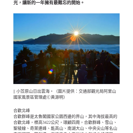
光，讓新的一年擁有最難忘的開始。
|| 小笠原山日出雲海。（圖片提供：交通部觀光局阿里山
國家風景區管理處Ⓒ黃源明）
合歡北峰
合歡群峰是太魯閣國家公園西邊的界山，其中海拔最高的
合歡北峰，標高3422公尺，環顧四周，合歡群峰、雪山、
聖稜線、奇萊連峰、能高山、南湖大山、中央尖山等名山