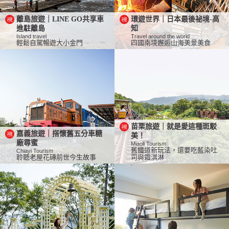
離島旅遊｜LINE GO共享車
環遊世界｜日本最後祕境-高
進駐離島
知
Island travel
Travel around the world
輕鬆自駕暢遊大小金門
四國南境邂逅山海美景美食
苗栗旅遊｜就是愛這種斑駁
嘉義旅遊｜搭懷舊五分車糖
美！
廠尋蜜
Miaoli Tourism
舊鐵道新玩法，還要吃藍染吐
Chiayi Tourism
聆聽老屋花磚前世今生故事
司與霜淇淋