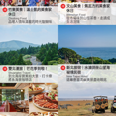
文山美食｜焦志方的美食家
竹東美食｜溫士凱的美食家
休日
休日
Wenshan Food
從市場味到山徑茶香，走讀成
Zhudong Food
品嚐人情味滿載的時光醍醐味
生活況味
新北旅宿｜水湳洞坐山望海
雙北漫旅｜芒花季到啦！
祕境民宿
Shuangbei Travel
到北海岸賞美拍大景、打卡療
New Taipei Hotel
癒系海景咖啡店
遠離塵囂清幽美景盡收眼底