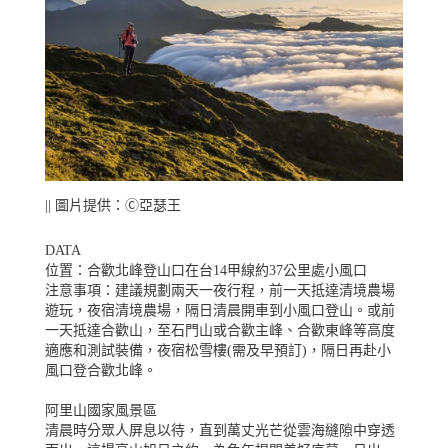
|| 圖片提供：Ⓒ亞瑟王
DATA
位置：合歡北峰登山口在台14甲線約37公里處小風口
注意事項：建議規劃兩天一夜行程，前一天抵達清境農場
遊玩，夜宿清境農場，隔日清晨開車到小風口登山。或前
一天抵達合歡山，至石門山或合歡主峰、合歡東峰等高度
適應和測試裝備，夜宿松雪樓(需及早預訂)，隔日再赴小
風口登合歡北峰。
阿里山國家風景區
清晨時分眾人屏息以待，直到萬丈光芒從雲海縫隙中穿透