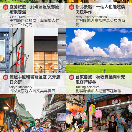
宜蘭旅遊｜到礁溪溫泉鄉療
新北景點｜一個人也能吃燒
癒泡暖湯
肉玩手作
Yilan Travel
New Taipei Attractions
美拍純白貨櫃屋、與喵星人共
在裕隆城恣意探險享受獨處時
度下午茶時光
光
體驗手感和書寫溫度 文青遊
台東自駕｜秋收豐饒開車兜
日必逛
風穿行縱谷
tokyo stationery
Taitung self drive
四家東京超人氣文具專賣店
馳騁綠油油大地畫布超療癒