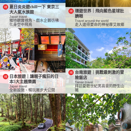
夏日炎炎遊chill一下 東京三
環遊世界｜飛向藍色星球肚
大人氣水族館
臍眼
Japan travel
獨特觀賞視角、戲水企鵝彷彿
Travel around the world
化身空中飛鳥
走入遠得要命的神祕摩艾故鄉
台南旅遊｜挑戰最刺激的冒
日本旅遊｜讓親子瘋狂的日
險飯店
本5大主題樂園
Tainan travel
拜訪愛聽世紀男高音的野生山
Japan travel
全新設施、暢玩撇步大公開
豬