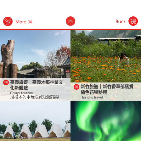
嘉義旅遊｜嘉義木都林業文
新竹旅遊｜新竹香草部落賞
化新體驗
橘色花毯秘境
Chiayi Tourism
搭檜木列車玩隱藏版鐵路線
Hsinchu travel