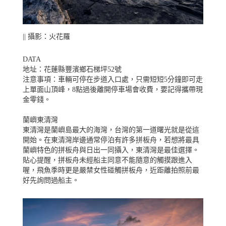
|| 攝影：火花羅
DATA
地址：花蓮縣豐濱鄉石梯坪52號
注意事項：車輛可停在步道入口處，只需短短5分鐘即可走
上單面山頂峰，8點過後離開停車場會收費，要記得攜帶現
金零錢。
蘭嶼東清灣
東清灣是蘭嶼島最大的海灣，台灣的第一道曙光就是從這
開始。在東清灣岸邊通常停泊有許多拼板舟，若想將最具
蘭嶼特色的拼板舟與日出一同攝入，東清灣是最佳選擇。
貼心提醒，拼板舟未經船主同意不能隨意的觸摸跟進入
喔，飛魚季時更是嚴禁女性碰觸拼板舟，近距離拍照前最
好先詢問過船主。