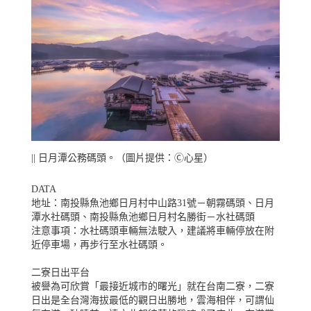
|| 日月潭公務碼頭。（圖片提供：Ⓒ心星）
DATA
地址：南投縣魚池鄉日月村中山路31號－朝霧碼頭、日月
潭水社碼頭、南投縣魚池鄉日月村名勝街－水社碼頭
注意事項：水社碼頭車輛無法駛入，建議將車輛停放在附
近停車場，再步行至水社碼頭。
二寮日出平台
被譽為可欣賞「最接近城市的曙光」就在台南二寮，二寮
日出是全台灣海拔最低的觀日出勝地，雲海相伴，可謂仙