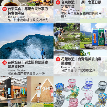
台東旅遊｜一期一會夏日限
定嘉年華
台東美食｜專屬台東故事的
Taitung Tourism
特色咖啡店
從陸海空感受台東療癒的純淨
魅力
Taitung Cuisine
品一杯小農咖啡啜飲慢活時光
花蓮旅遊｜台灣最美後山農
花蓮旅遊｜到太陽的部落體
遊體驗
驗漁獵日常
Hualien Tourism
自然生態的七感療癒之旅
Hualien Tourism
探索東海岸擁抱壯闊太平洋