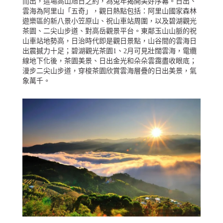
而出，這場高山旭日之約，為兔年揭開美好序幕。日出、
雲海為阿里山「五奇」，觀日熱點包括：阿里山國家森林
遊樂區的新八景小笠原山、祝山車站周圍，以及碧湖觀光
茶園、二尖山步道、對高岳觀景平台。東鄰玉山山脈的祝
山車站地勢高，日治時代即是觀日景點，山谷間的雲海日
出震撼力十足；碧湖觀光茶園1、2月可見壯闊雲海，電纜
線地下化後，茶園美景、日出金光和朵朵雲靄盡收眼底；
漫步二尖山步道，穿梭茶園欣賞雲海層疊的日出美景，氣
象萬千。