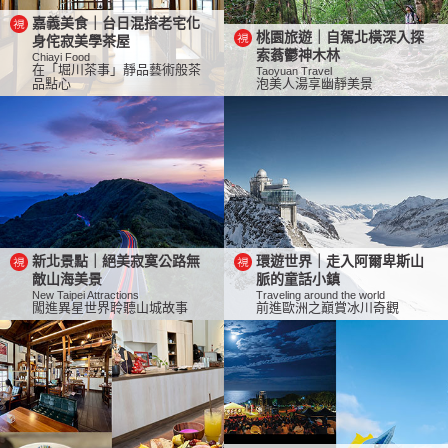
嘉義美食｜台日混搭老宅化
桃園旅遊｜自駕北橫深入探
身侘寂美學茶屋
索蓊鬱神木林
Chiayi Food
在「堀川茶事」靜品藝術般茶
Taoyuan Travel
品點心
泡美人湯享幽靜美景
新北景點｜絕美寂寞公路無
環遊世界｜走入阿爾卑斯山
敵山海美景
脈的童話小鎮
New Taipei Attractions
Traveling around the world
闖進異星世界聆聽山城故事
前進歐洲之巔賞冰川奇觀