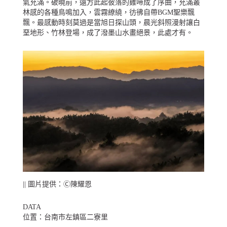
氣充滿。破曉前，遠方此起彼落的雞啼成了序曲，充滿叢
林感的各種鳥鳴加入，雲霧繚繞，彷彿自帶BGM聖樂飄
飄。最感動時刻莫過是當旭日探山頭，晨光斜照漫射讓白
堊地形、竹林登場，成了潑墨山水畫絕景，此處才有。
|| 圖片提供：Ⓒ陳耀恩
DATA
位置：台南市左鎮區二寮里