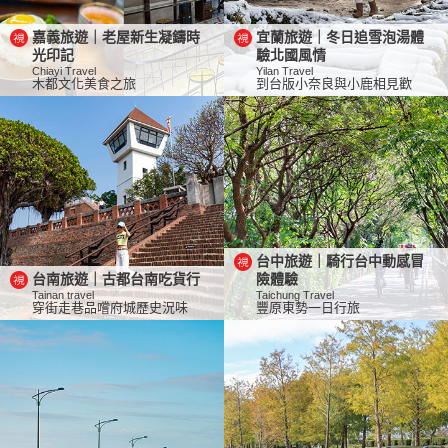
嘉義旅遊｜老屋新生凝鑄時
宜蘭旅遊｜冬日追雪泡湯體
光印記
驗北國風情
Chiayi Travel
Yilan Travel
木都文化美食之旅
到台版小奈良與小鹿相見歡
台中旅遊｜騎行台中動感冒
台南旅遊｜古都台南吃貨行
險體驗
Tainan travel
Taichung Travel
穿街走巷品嚐府城歷史況味
豐原東勢一日行旅