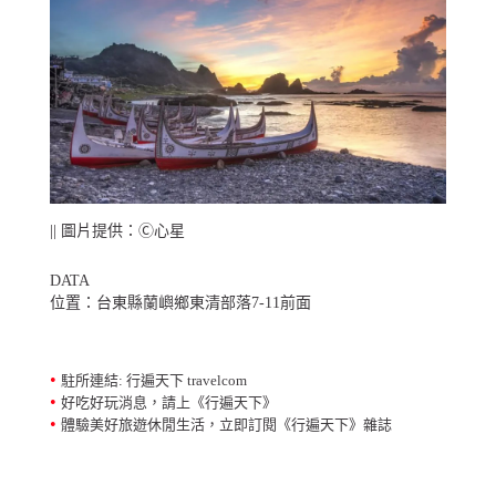
|| 圖片提供：Ⓒ心星
DATA
位置：台東縣蘭嶼鄉東清部落7-11前面
•
駐所連結: 行遍天下 travelcom
•
好吃好玩消息，請上《行遍天下》
•
體驗美好旅遊休閒生活，立即訂閱《行遍天下》雜誌