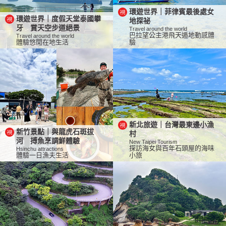
環遊世界｜菲律賓最後處女
環遊世界｜度假天堂泰國攀
地探祕
牙 賞天空步道絕景
Travel around the world
巴拉望公主港飛天遁地動感體
Travel around the world
體驗悠閒在地生活
驗
新北旅遊｜台灣最東邊小漁
新竹景點｜與龍虎石斑拔
村
河 搏魚烹調鮮體驗
New Taipei Tourism
探訪海女與百年石頭屋的海味
Hsinchu attractions
體驗一日漁夫生活
小旅