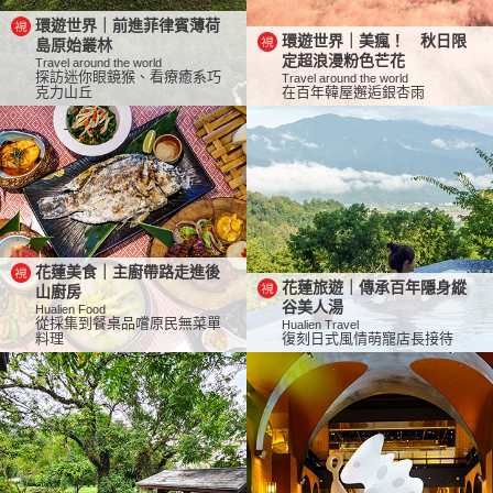
環遊世界｜前進菲律賓薄荷
環遊世界｜美瘋！ 秋日限
島原始叢林
定超浪漫粉色芒花
Travel around the world
探訪迷你眼鏡猴、看療癒系巧
Travel around the world
克力山丘
在百年韓屋邂逅銀杏雨
花蓮美食｜主廚帶路走進後
花蓮旅遊｜傳承百年隱身縱
山廚房
谷美人湯
Hualien Food
從採集到餐桌品嚐原民無菜單
Hualien Travel
料理
復刻日式風情萌寵店長接待