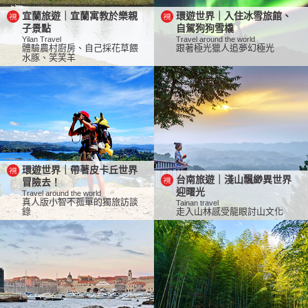
宜蘭旅遊｜宜蘭寓教於樂親
環遊世界｜入住冰雪旅館、
子景點
自駕狗狗雪橇
Yilan Travel
Travel around the world
體驗農村廚房、自己採花草餵
跟著極光獵人追夢幻極光
水豚、笑笑羊
環遊世界｜帶著皮卡丘世界
台南旅遊｜淺山飄緲異世界
冒險去！
迎曙光
Travel around the world
真人版小智不孤單的獨旅訪談
Tainan travel
錄
走入山林感受龍眼討山文化