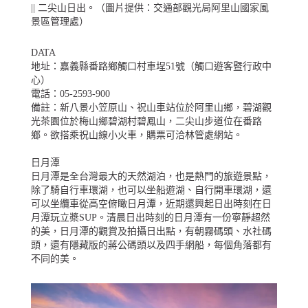
|| 二尖山日出。（圖片提供：交通部觀光局阿里山國家風
景區管理處）
DATA
地址：嘉義縣番路鄉觸口村車埕51號（觸口遊客暨行政中
心）
電話：05-2593-900
備註：新八景小笠原山、祝山車站位於阿里山鄉，碧湖觀
光茶園位於梅山鄉碧湖村碧鳳山，二尖山步道位在番路
鄉。欲搭乘祝山線小火車，購票可洽林管處網站。
日月潭
日月潭是全台灣最大的天然湖泊，也是熱門的旅遊景點，
除了騎自行車環湖，也可以坐船遊湖、自行開車環湖，還
可以坐纜車從高空俯瞰日月潭，近期還興起日出時刻在日
月潭玩立槳SUP。清晨日出時刻的日月潭有一份寧靜超然
的美，日月潭的觀賞及拍攝日出點，有朝霧碼頭、水社碼
頭，還有隱藏版的蔣公碼頭以及四手網船，每個角落都有
不同的美。