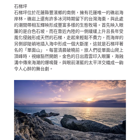
石梯坪
石梯坪位於花蓮縣豐濱鄉的南側，擁有花蓮唯一的礁岩海
岸林，礁岩上還有許多冰河時期留下的台灣海棗，與此處
的潮間帶相互輝映形成豐富多樣的生態牧場。首先映入眼
簾的是白色石坡，而在靠近內陸的一側緩緩上升且長年受
風化侵蝕形成天然的石梯，走起來輕鬆不費力，而海岸的
另側卻陡峭地插入海中形成一個大斷崖，這就是石梯坪著
名的「單面山」。每當清晨破曉前，旅人們從單面山爬上
頂峰時，視線豁然開朗，金色的日出霞雲印入眼簾，海蝕
溝中傳來海潮的爆鳴聲，與眼前湛藍的太平洋交織成一齣
令人心醉的舞台劇。