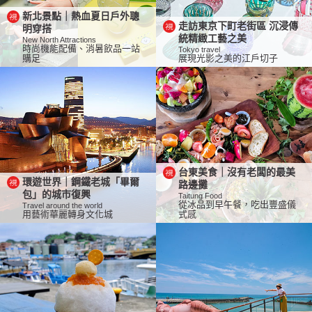
新北景點｜熱血夏日戶外聰
走訪東京下町老街區 沉浸傳
明穿搭
統精緻工藝之美
New North Attractions
時尚機能配備、消暑飲品一站
Tokyo travel
購足
展現光影之美的江戶切子
台東美食｜沒有老闆的最美
環遊世界｜鋼鐵老城「畢爾
路邊攤
包」的城市復興
Taitung Food
從冰品到早午餐，吃出豐盛儀
Travel around the world
用藝術華麗轉身文化城
式感