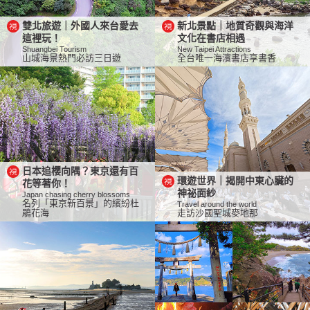
雙北旅遊｜外國人來台愛去
新北景點｜地質奇觀與海洋
這裡玩！
文化在書店相遇
Shuangbei Tourism
New Taipei Attractions
山城海景熱門必訪三日遊
全台唯一海濱書店享書香
日本追櫻向隅？東京還有百
環遊世界｜揭開中東心臟的
花等著你！
神祕面紗
Japan chasing cherry blossoms
名列「東京新百景」的繽紛杜
Travel around the world
鵑花海
走訪沙國聖城麥地那