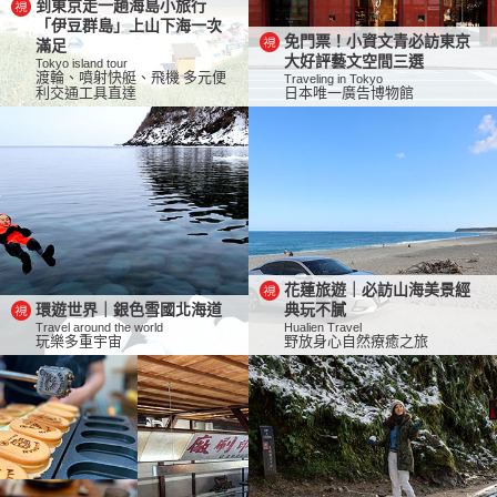
到東京走一趟海島小旅行
「伊豆群島」上山下海一次
免門票！小資文青必訪東京
滿足
大好評藝文空間三選
Tokyo island tour
渡輪、噴射快艇、飛機 多元便
Traveling in Tokyo
利交通工具直達
日本唯一廣告博物館
花蓮旅遊｜必訪山海美景經
環遊世界｜銀色雪國北海道
典玩不膩
Travel around the world
Hualien Travel
玩樂多重宇宙
野放身心自然療癒之旅