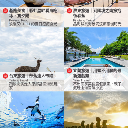
基隆美食｜彩虹屋畔看海吃
屏東旅遊｜到國境之南擁抱
冰、賞夕陽
恆春藍
Keelung Food
Pingtung Travel
浪漫又CHILL的夏日療癒食光
品海鮮賞海景沉浸療癒慢時光
宜蘭旅遊｜用頭不用腦的最
台東旅遊｜部落達人帶路
新遊戲館
Taitung travel
Yilan Travel
踏浪溯溪走入原鄉當個海派玩
不出國享英倫度假氛圍，親子
家
瘋玩山海冒險小旅