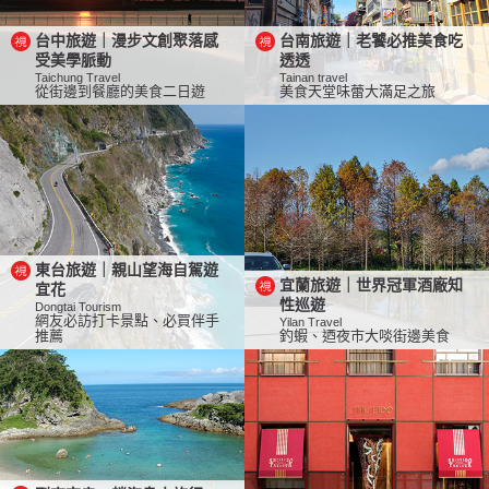
台中旅遊｜漫步文創聚落感
台南旅遊｜老饕必推美食吃
受美學脈動
透透
Taichung Travel
Tainan travel
從街邊到餐廳的美食二日遊
美食天堂味蕾大滿足之旅
東台旅遊｜親山望海自駕遊
宜蘭旅遊｜世界冠軍酒廠知
宜花
性巡遊
Dongtai Tourism
網友必訪打卡景點、必買伴手
Yilan Travel
推薦
釣蝦、迺夜市大啖街邊美食