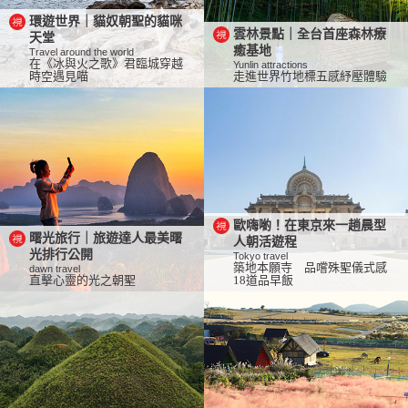
環遊世界｜貓奴朝聖的貓咪
雲林景點｜全台首座森林療
天堂
癒基地
Travel around the world
在《冰與火之歌》君臨城穿越
Yunlin attractions
時空遇見喵
走進世界竹地標五感紓壓體驗
歐嗨喲！在東京來一趟晨型
曙光旅行｜旅遊達人最美曙
人朝活遊程
光排行公開
Tokyo travel
築地本願寺 品嚐殊聖儀式感
dawn travel
直擊心靈的光之朝聖
18道品早飯