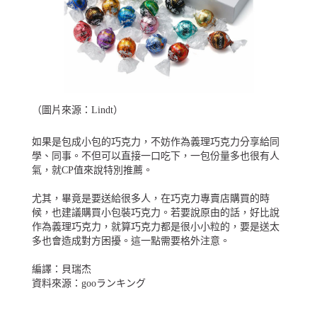
（圖片來源：
Lindt
）
如果是包成小包的巧克力，不妨作為義理巧克力分享給同
學、同事。不但可以直接一口吃下，一包份量多也很有人
氣，就CP值來說特別推薦。
尤其，畢竟是要送給很多人，在巧克力專賣店購買的時
候，也建議購買小包裝巧克力。若要說原由的話，好比說
作為義理巧克力，就算巧克力都是很小小粒的，要是送太
多也會造成對方困擾。這一點需要格外注意。
編譯：貝瑞杰
資料來源：
gooランキング