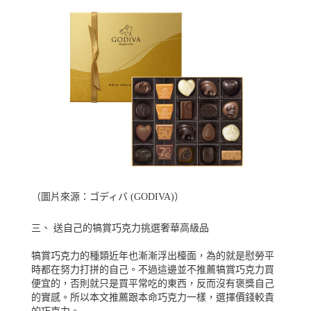
（圖片來源：
ゴディバ (GODIVA)
）
三、 送自己的犒賞巧克力挑選奢華高級品
犒賞巧克力的種類近年也漸漸浮出檯面，為的就是慰勞平
時都在努力打拼的自己。不過這邊並不推薦犒賞巧克力買
便宜的，否則就只是買平常吃的東西，反而沒有褒獎自己
的實感。所以本文推薦跟本命巧克力一樣，選擇價錢較貴