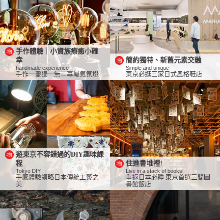
手作體驗｜小資族療癒小確
幸
簡約獨特、新舊元素交融
handmade experience
Simple and unique
手作一盞獨一無二專屬氣氛燈
東京必逛三家日式風格鞋店
遊東京不容錯過的DIY趣味課
程
住進書堆裡!
Tokyo DIY
Live in a stack of books!
手感體驗領略日本傳統工藝之
重返日本必睡 東京首選三間圖
美
書館飯店