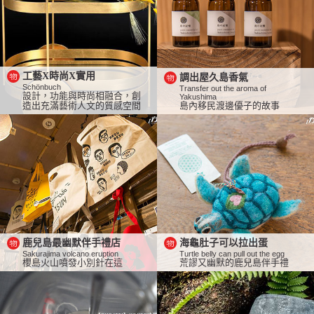
工藝X時尚X實用
調出屋久島香氣
Schönbuch
Transfer out the aroma of
設計，功能與時尚相融合，創
Yakushima
造出充滿藝術人文的質感空間
島內移民渡邊優子的故事
鹿兒島最幽默伴手禮店
海龜肚子可以拉出蛋
Sakurajima volcano eruption
Turtle belly can pull out the egg
櫻島火山噴發小別針在這
荒謬又幽默的鹿兒島伴手禮