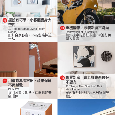
擺設有巧思，小客廳變身大
空間
重機翻修，改裝新復古時尚
10 Tips for Small Living Room
Decor
Renovation of Ducati 998
設計自家客廳，不能忽略掉這
加州機車行將杜卡迪998進行美
十點
學大改造
佈置新家，這11樣東西最好
用這款赤陶容器，蔬果保鮮
不要有
不再耗電
11 Things That Shouldn't Be in
DUNSTA
Your Home
採用蒸發冷卻法，保鮮也能兼
室內設計師傳授風格居家擺設
顧環保
秘訣