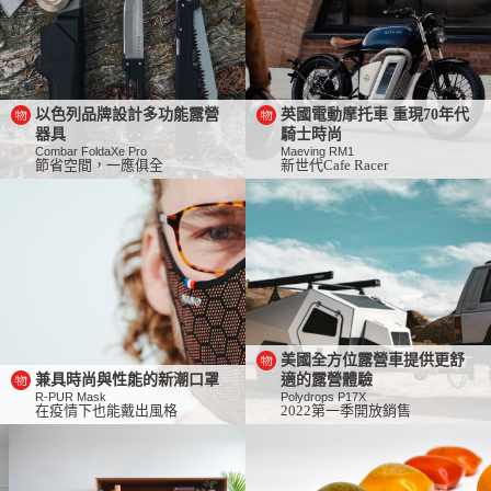
以色列品牌設計多功能露營
英國電動摩托車 重現70年代
器具
騎士時尚
Combar FoldaXe Pro
Maeving RM1
節省空間，一應俱全
新世代Cafe Racer
美國全方位露營車提供更舒
兼具時尚與性能的新潮口罩
適的露營體驗
R-PUR Mask
Polydrops P17X
在疫情下也能戴出風格
2022第一季開放銷售