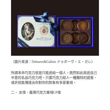
（圖片來源：
Debauve&Gallais ドゥボーヴ・エ・ガレ
）
所謂本命巧克力就是只能送給一個人，既然如此就送自己
中意的名品巧克力吧。只要巧克力給人一種獨特的感覺，
或許就能傳達出你對你的對象有多麼重視。
二、 友情、義理巧克力重視CP值