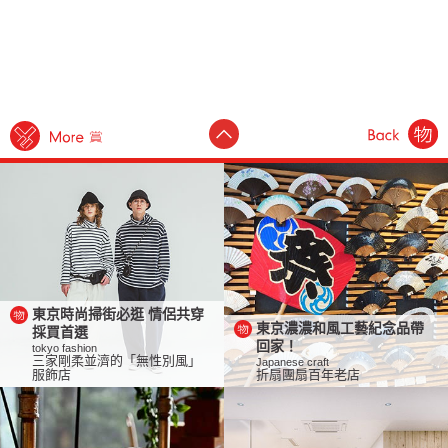
東京時尚掃街必逛 情侶共穿
東京濃濃和風工藝紀念品帶
採買首選
回家！
tokyo fashion
三家剛柔並濟的「無性別風」
Japanese craft
服飾店
折扇團扇百年老店