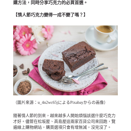
購方法，同時分享巧克力的必買首選。
【情人節巧克力變得一成不變了嗎？】
（圖片來源：
u_4n2wc65j
による
Pixabay
からの画像）
隨著情人節的到來，越來越多人開始煩惱該選什麼巧克力
才好。儘管在松坂屋、高島屋這兩家百貨公司來回跑，覽
遍線上購物網站，購買選項只會有增無減，沒完沒了。