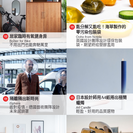
能分解又能吃！海草製作的
零污染包裝袋
居家臨時有氧健身房
Ooho from Notpla
英國設計團隊設計環保包裝
Boîtier for Bike
不用出門也能奔馳萬里
袋，期望終結塑膠濫用
日本設計師用A4紙捲出極簡
隔離隔出新時尚
蠟燭
iSphere
面對疫情，德國藝術團隊設計
A4 Candle
未來感頭罩
輕盈、好用的品質選物