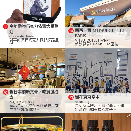
今年動物巧克力依舊大受歡
關西．買-MITSUI OUTLET
迎
PARK
Chocolate Gorilla
討喜的猩猩巧克力掀起網路風
MITSUI OUTLET PARK
潮
超划算買BEAMS+UA密技
舊日本橋新文青，吃買逛必
去
飄在東京空中
Eat, buy and shop
Mount Fuji
誠品生活，現在已經是東京女
高空商品限定，澀谷商品，畫
生聚會逛街勝地。
出澀谷街頭穿梭的樣子。