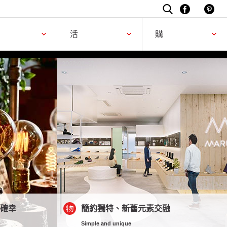
駐所
活動
購買
活
購
2022-08-27
小確幸
簡約獨特、新舊元素交融
Simple and unique