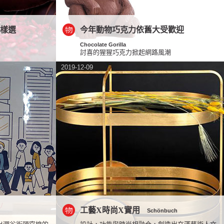
這樣選
今年動物巧克力依舊大受歡迎
Chocolate Gorilla
討喜的猩猩巧克力掀起網路風潮
2019-12-09
工藝X時尚X實用
Schönbuch