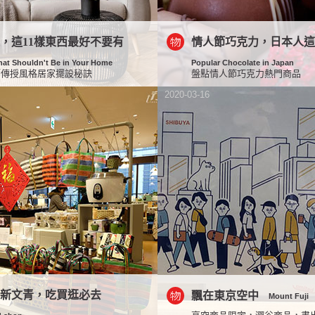
，這11樣東西最好不要有
情人節巧克力，日本人
hat Shouldn't Be in Your Home
Popular Chocolate in Japan
師傳授風格居家擺設秘訣
盤點情人節巧克力熱門商品
2020-03-16
橋新文青，吃買逛必去
飄在東京空中
Mount Fuji