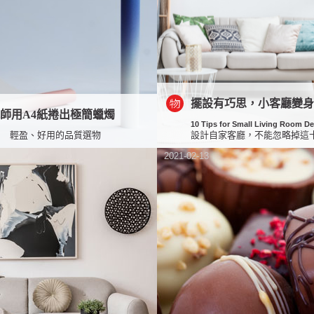
擺設有巧思，小客廳變
師用A4紙捲出極簡蠟燭
10 Tips for Small Living Room D
輕盈、好用的品質選物
設計自家客廳，不能忽略掉這
2021-02-13