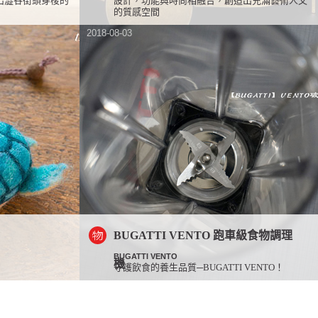
出澀谷街頭穿梭的
設計，功能與時尚相融合，創造出充滿藝術人文
的質感空間
2018-08-03
BUGATTI VENTO 跑車級食物調理
BUGATTI VENTO
機
守護飲食的養生品質─BUGATTI VENTO！