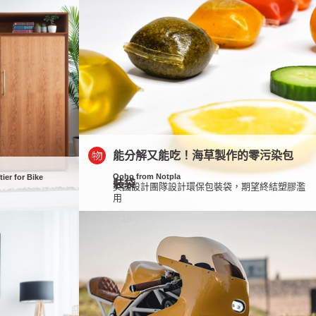
能分解又能吃！海草製作的零污染包
Ooho from Notpla
tier for Bike
裝袋
英國設計團隊設計環保包裝袋，期望終結塑膠濫
用
2021-03-18