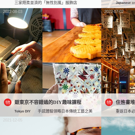
三家剛柔並濟的「無性別風」服飾店
Japanese cr
2022-08-03
2022-07-02
遊東京不容錯過的DIY趣味課程
住進書堆
手感體驗領略日本傳統工藝之美
重返日本必
Tokyo DIY
2021-12-05
2021-11-21