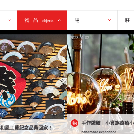
場域
物品
場
駐
物
objects
2023-01-03
手作體驗｜小資族療癒
濃和風工藝紀念品帶回家！
handmade experience