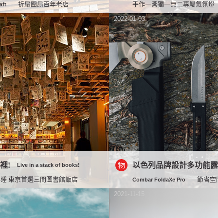
折扇團扇百年老店
手作一盞獨一無二專屬氣氛燈
aft
2022-01-03
裡!
以色列品牌設計多功能
Live in a stack of books!
睡 東京首選三間圖書館飯店
節省空
Combar FoldaXe Pro
2021-11-15