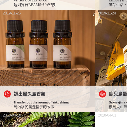
MITSUI OUTLET PARK
Eat, buy an
超划算買BEAMS+UA密技
誠品生活
2019-11-25
2019-11-24
調出屋久島香氣
鹿兒島
Transfer out the aroma of Yakushima
Sakurajima 
島內移民渡邊優子的故事
櫻島火山
2018-04-10
2018-04-01