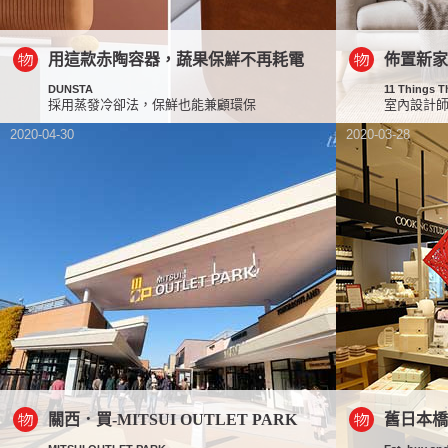
用這款赤陶容器，蔬果保鮮不再耗電
佈置新家
DUNSTA
11 Things T
採用蒸發冷卻法，保鮮也能兼顧環保
室內設計
2020-04-30
2020-03-28
關西．買-MITSUI OUTLET PARK
舊日本