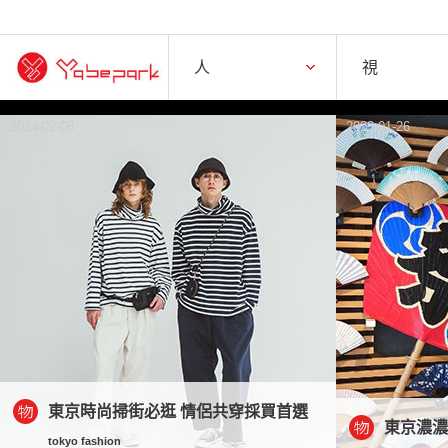
人誌
視界
人
視
2024-02-08
2023-01-26
東京時尚掃街必逛 情侶共穿採買首選
東京濃
tokyo fashion