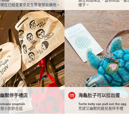
高空商品限定，澀谷商品，畫
d shop
，現在已經是東京女生聚會逛街勝地。
樣子。
2019-11-23
最幽默伴手禮店
海龜肚子可以拉出蛋
volcano eruption
Turtle belly can pull out the egg
噴發小別針在這
荒謬又幽默的鹿兒島伴手禮